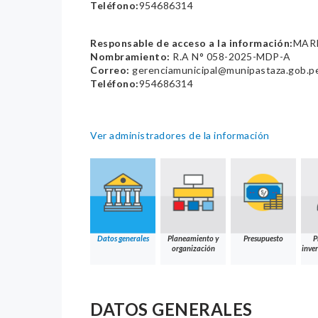
Teléfono:
954686314
Responsable de acceso a la información:
MAR
Nombramiento:
R.A N° 058-2025-MDP-A
Correo:
gerenciamunicipal@munipastaza.gob.p
Teléfono:
954686314
Ver administradores de la información
Datos generales
Planeamiento y
Presupuesto
P
organización
inver
DATOS GENERALES