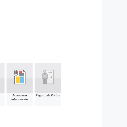
Acceso a la
Registro de Visitas
información