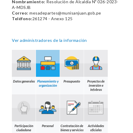
Nombramiento:
Resolución de Alcaldía Nº 026-2023-
A-MDSJB
Correo:
mesadepartes@munisanjuan.gob.pe
Teléfono:
261274 - Anexo 125
Ver administradores de la información
Datos generales
Planeamiento y
Presupuesto
Proyectos de
organización
inversión e
Infobras
Participación
Personal
Contratación de
Actividades
ciudadana
bienes y servicios
oficiales