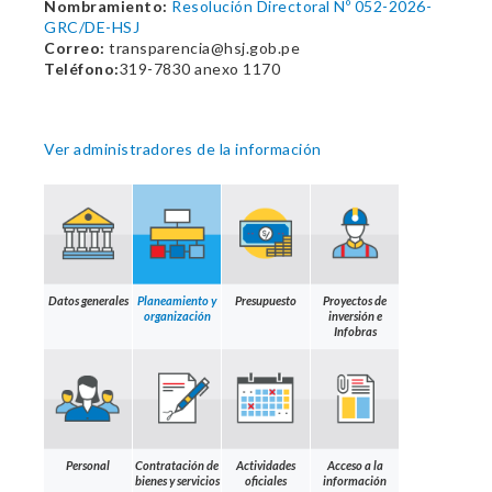
Nombramiento:
Resolución Directoral Nº 052-2026-
GRC/DE-HSJ
Correo:
transparencia@hsj.gob.pe
Teléfono:
319-7830 anexo 1170
Ver administradores de la información
Datos generales
Planeamiento y
Presupuesto
Proyectos de
organización
inversión e
Infobras
Personal
Contratación de
Actividades
Acceso a la
bienes y servicios
oficiales
información