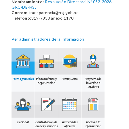
Nombramiento:
Resolución Directoral Nº 052-2026-
GRC/DE-HSJ
Correo:
transparencia@hsj.gob.pe
Teléfono:
319-7830 anexo 1170
Ver administradores de la información
Datos generales
Planeamiento y
Presupuesto
Proyectos de
organización
inversión e
Infobras
Personal
Contratación de
Actividades
Acceso a la
bienes y servicios
oficiales
información