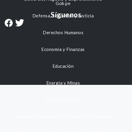
Gob.pe
Síguenos
Defensa, Seguridad y Justicia
Derechos Humanos
Economía y Finanzas
Educación
Energía y Minas
Gestión municipal
Identidad, Nacimiento, Matrimonio y Defunción