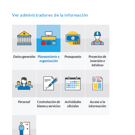
Ver administradores de la información
Datos generales
Planeamiento y
Presupuesto
Proyectos de
organización
inversión e
Infobras
Personal
Contratación de
Actividades
Acceso a la
bienes y servicios
oficiales
información