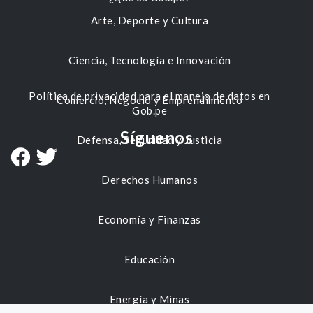
Arte, Deporte y Cultura
Ciencia, Tecnología e Innovación
Política de privacidad para el manejo de datos en
Comercio, Negocio y Emprendimiento
Gob.pe
Síguenos
Defensa, Seguridad y Justicia
Derechos Humanos
Economía y Finanzas
Educación
Energía y Minas