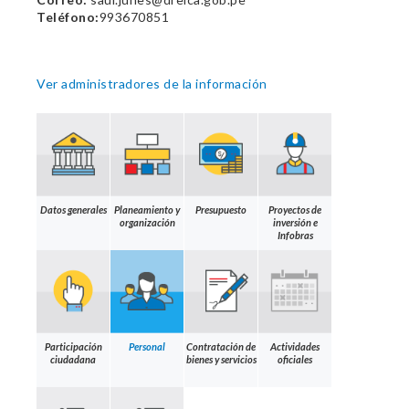
Teléfono:
993670851
Ver administradores de la información
Datos generales
Planeamiento y
Presupuesto
Proyectos de
organización
inversión e
Infobras
Participación
Personal
Contratación de
Actividades
ciudadana
bienes y servicios
oficiales