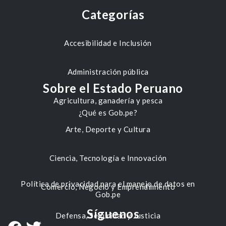
Categorías
Accesibilidad e Inclusión
Administración pública
Sobre el Estado Peruano
Agricultura, ganadería y pesca
¿Qué es Gob.pe?
Arte, Deporte y Cultura
Ciencia, Tecnología e Innovación
Política de privacidad para el manejo de datos en
Comercio, Negocio y Emprendimiento
Gob.pe
Síguenos
Defensa, Seguridad y Justicia