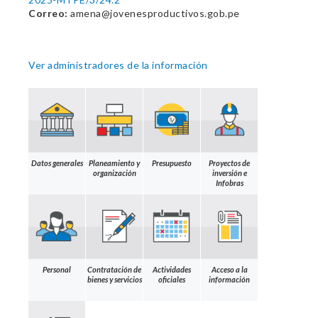
Correo:
amena@jovenesproductivos.gob.pe
Ver administradores de la información
Datos generales
Planeamiento y
Presupuesto
Proyectos de
organización
inversión e
Infobras
Personal
Contratación de
Actividades
Acceso a la
bienes y servicios
oficiales
información