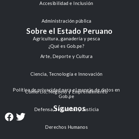
Accesibilidad e Inclusión
Administración pública
Sobre el Estado Peruano
Agricultura, ganadería y pesca
¿Qué es Gob.pe?
Arte, Deporte y Cultura
Ciencia, Tecnología e Innovación
Política de privacidad para el manejo de datos en
Comercio, Negocio y Emprendimiento
Gob.pe
Síguenos
Defensa, Seguridad y Justicia
Derechos Humanos