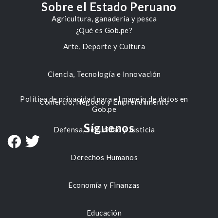
Sobre el Estado Peruano
Agricultura, ganadería y pesca
¿Qué es Gob.pe?
Arte, Deporte y Cultura
Ciencia, Tecnología e Innovación
Política de privacidad para el manejo de datos en
Comercio, Negocio y Emprendimiento
Gob.pe
Síguenos
Defensa, Seguridad y Justicia
Derechos Humanos
Economía y Finanzas
Educación