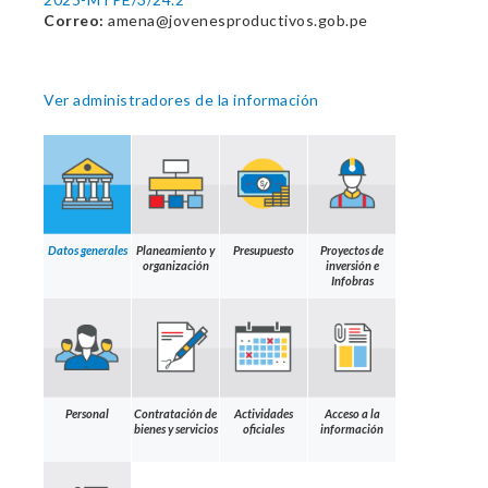
Correo:
amena@jovenesproductivos.gob.pe
Ver administradores de la información
Datos generales
Planeamiento y
Presupuesto
Proyectos de
organización
inversión e
Infobras
Personal
Contratación de
Actividades
Acceso a la
bienes y servicios
oficiales
información