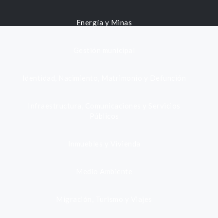
Energía y Minas
Gestión municipal
Identidad, Nacimiento, Matrimonio y Defunción
Infraestructura, Comunicaciones y Servicios
Públicos
Inmuebles y Vivienda
Medio Ambiente
Migración, Turismo y Viajes