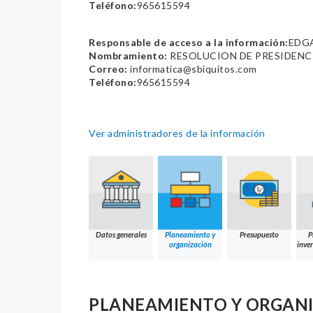
Teléfono:
965615594
Responsable de acceso a la información:
EDG
Nombramiento:
RESOLUCION DE PRESIDENCI
Correo:
informatica@sbiquitos.com
Teléfono:
965615594
Ver administradores de la información
Datos generales
Planeamiento y
Presupuesto
P
organización
inver
PLANEAMIENTO Y ORGAN