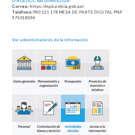
DIRGEDOC del 05MAR2026
Correo:
https://mpd.policia.gob.pe/
Teléfono:
980 121 178 MESA DE PARTE DIGITAL PNP
975018394
Ver administradores de la información
Datos generales
Planeamiento y
Presupuesto
Proyectos de
organización
inversión e
Infobras
Personal
Contratación de
Actividades
Acceso a la
bienes y servicios
oficiales
información