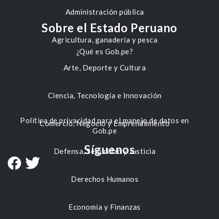
Administración pública
Sobre el Estado Peruano
Agricultura, ganadería y pesca
¿Qué es Gob.pe?
Arte, Deporte y Cultura
Ciencia, Tecnología e Innovación
Política de privacidad para el manejo de datos en
Comercio, Negocio y Emprendimiento
Gob.pe
Síguenos
Defensa, Seguridad y Justicia
Derechos Humanos
Economía y Finanzas