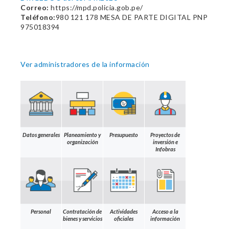
Correo:
https://mpd.policia.gob.pe/
Teléfono:
980 121 178 MESA DE PARTE DIGITAL PNP
975018394
Ver administradores de la información
Datos generales
Planeamiento y
Presupuesto
Proyectos de
organización
inversión e
Infobras
Personal
Contratación de
Actividades
Acceso a la
bienes y servicios
oficiales
información