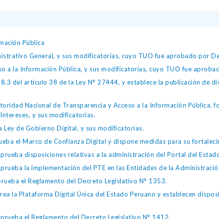
mación Pública
istrativo General, y sus modificatorias, cuyo TUO fue aprobado por
so a la Información Pública, y sus modificatorias, cuyo TUO fue apro
.3 del artículo 38 de la Ley N° 27444, y establece la publicación de div
toridad Nacional de Transparencia y Acceso a la Información Pública, 
Intereses, y sus modificatorias.
 Ley de Gobierno Digital, y sus modificatorias.
ba el Marco de Confianza Digital y dispone medidas para su fortalecim
eba disposiciones relativas a la administración del Portal del Estad
eba la implementación del PTE en las Entidades de la Administración
ueba el Reglamento del Decreto Legislativo N° 1353.
la Plataforma Digital Única del Estado Peruano y establecen disposic
ueba el Reglamento del Decreto Legislativo N° 1412.