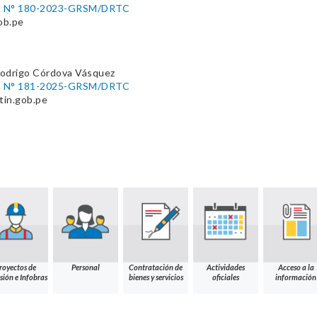
nal N° 180-2023-GRSM/DRTC
ob.pe
Rodrigo Córdova Vásquez
nal N° 181-2025-GRSM/DRTC
tin.gob.pe
royectos de
Personal
Contratación de
Actividades
Acceso a la
sión e Infobras
bienes y servicios
oficiales
información