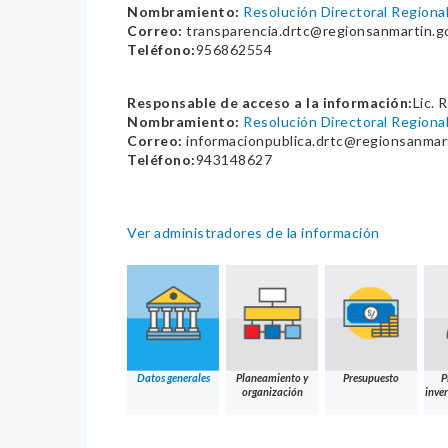
Nombramiento:
Resolución Directoral Regio
Correo:
transparencia.drtc@regionsanmartin.g
Teléfono:
956862554
Responsable de acceso a la información:
Lic. 
Nombramiento:
Resolución Directoral Regio
Correo:
informacionpublica.drtc@regionsanmar
Teléfono:
943148627
Ver administradores de la información
Datos generales
Planeamiento y
Presupuesto
P
organización
inver