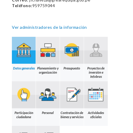
Teléfono:
959759044
Ver administradores de la información
Datos generales
Planeamiento y
Presupuesto
Proyectos de
organización
inversión e
Infobras
Participación
Personal
Contratación de
Actividades
ciudadana
bienes y servicios
oficiales