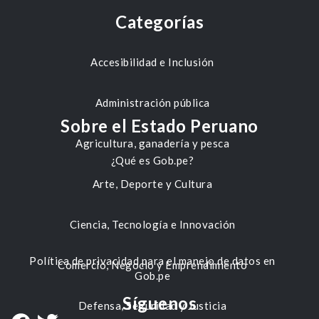
Categorías
Accesibilidad e Inclusión
Administración pública
Sobre el Estado Peruano
Agricultura, ganadería y pesca
¿Qué es Gob.pe?
Arte, Deporte y Cultura
Ciencia, Tecnología e Innovación
Política de privacidad para el manejo de datos en
Comercio, Negocio y Emprendimiento
Gob.pe
Síguenos
Defensa, Seguridad y Justicia