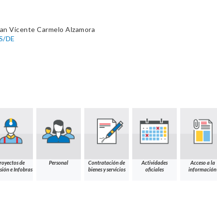
uan Vicente Carmelo Alzamora
S/DE
royectos de
Personal
Contratación de
Actividades
Acceso a la
sión e Infobras
bienes y servicios
oficiales
información