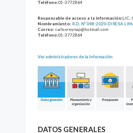
Teléfono:
01-3772864
Responsable de acceso a la información:
LIC.
Nombramiento:
R.D. Nº 048-2020-DIRESA LI
Correo:
carlosreynap@hotmail.com
Teléfono:
01-3772864
Ver administradores de la información
Datos generales
Planeamiento y
Presupuesto
P
organización
inver
DATOS GENERALES