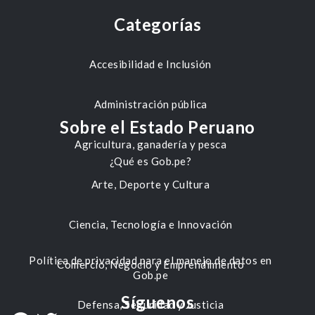
Categorías
Accesibilidad e Inclusión
Administración pública
Sobre el Estado Peruano
Agricultura, ganadería y pesca
¿Qué es Gob.pe?
Arte, Deporte y Cultura
Ciencia, Tecnología e Innovación
Política de privacidad para el manejo de datos en
Comercio, Negocio y Emprendimiento
Gob.pe
Síguenos
Defensa, Seguridad y Justicia