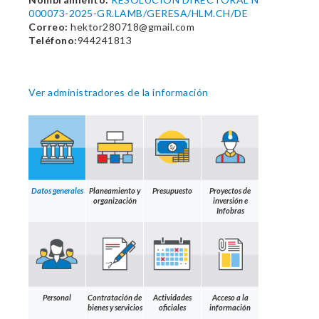
000073-2025-GR.LAMB/GERESA/HLM.CH/DE
Correo:
hektor280718@gmail.com
Teléfono:
944241813
Ver administradores de la información
Datos generales
Planeamiento y
Presupuesto
Proyectos de
organización
inversión e
Infobras
Personal
Contratación de
Actividades
Acceso a la
bienes y servicios
oficiales
información