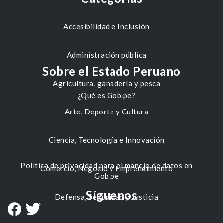
Accesibilidad e Inclusión
Administración pública
Sobre el Estado Peruano
Agricultura, ganadería y pesca
¿Qué es Gob.pe?
Arte, Deporte y Cultura
Ciencia, Tecnología e Innovación
Política de privacidad para el manejo de datos en
Comercio, Negocio y Emprendimiento
Gob.pe
Síguenos
Defensa, Seguridad y Justicia