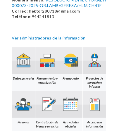
000073-2025-GR.LAMB/GERESA/HLM.CH/DE
Correo:
hektor280718@gmail.com
Teléfono:
944241813
Ver administradores de la información
Datos generales
Planeamiento y
Presupuesto
Proyectos de
organización
inversión e
Infobras
Personal
Contratación de
Actividades
Acceso a la
bienes y servicios
oficiales
información