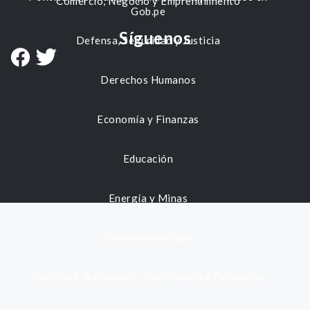
Comercio, Negocio y Emprendimiento
Gob.pe
Síguenos
Defensa, Seguridad y Justicia
Derechos Humanos
Economía y Finanzas
Educación
Energía y Minas
Gestión municipal
Identidad, Nacimiento, Matrimonio y Defunción