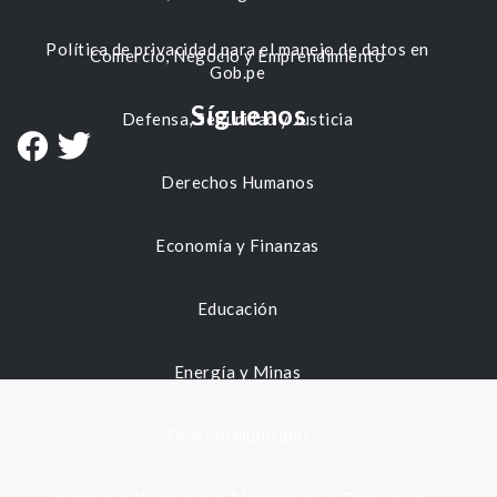
Política de privacidad para el manejo de datos en
Comercio, Negocio y Emprendimiento
Gob.pe
Síguenos
Defensa, Seguridad y Justicia
Derechos Humanos
Economía y Finanzas
Educación
Energía y Minas
Gestión municipal