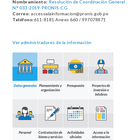
Nombramiento:
Resolución de Coordinación General
N.° 033-2019-PRONIS-CG
Correo:
accesoalainformacion@pronis.gob.pe
Teléfono:
611-8181 Anexo 660 / 997078871
Ver administradores de la información
Datos generales
Planeamiento y
Presupuesto
Proyectos de
organización
inversión e
Infobras
Personal
Contratación de
Actividades
Acceso a la
bienes y servicios
oficiales
información