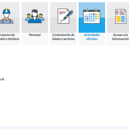
royectos de
Personal
Contratación de
Actividades
Acceso a la
sión e Infobras
bienes y servicios
oficiales
información
al.