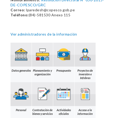
DE-COPESCO/GRC
Correo:
lparedesh@copesco.gob.pe
Teléfono:
(84)-581530 Anexo 115
Ver administradores de la información
Datos generales
Planeamiento y
Presupuesto
Proyectos de
organización
inversión e
Infobras
Personal
Contratación de
Actividades
Acceso a la
bienes y servicios
oficiales
información