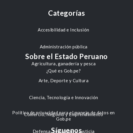
Categorías
Accesibilidad e Inclusión
Administración pública
Sobre el Estado Peruano
Agricultura, ganadería y pesca
¿Qué es Gob.pe?
Arte, Deporte y Cultura
Ciencia, Tecnología e Innovación
Política de privacidad para el manejo de datos en
Comercio, Negocio y Emprendimiento
Gob.pe
Síguenos
Defensa, Seguridad y Justicia