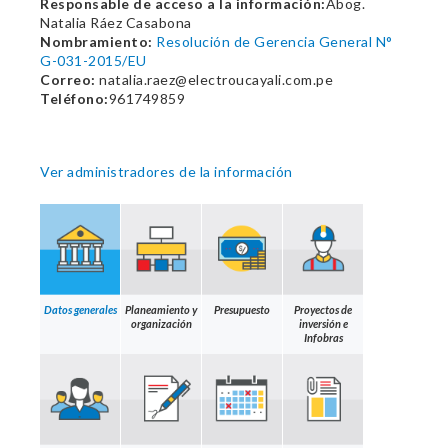
Responsable de acceso a la información:
Abog.
Natalia Ráez Casabona
Nombramiento:
Resolución de Gerencia General N°
G-031-2015/EU
Correo:
natalia.raez@electroucayali.com.pe
Teléfono:
961749859
Ver administradores de la información
Datos generales
Planeamiento y
Presupuesto
Proyectos de
organización
inversión e
Infobras