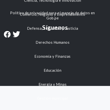
Ciencia, Tecnología e Innovación
Política de privacidad para el manejo de datos en
Comercio, Negocio y Emprendimiento
Gob.pe
Síguenos
Defensa, Seguridad y Justicia
Derechos Humanos
Economía y Finanzas
Educación
Energía y Minas
Gestión municipal