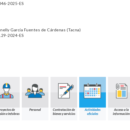
-046-2025-ES
nelly García Fuentes de Cárdenas (Tacna)
-129-2024-ES
royectos de
Personal
Contratación de
Actividades
Acceso a la
sión e Infobras
bienes y servicios
oficiales
información