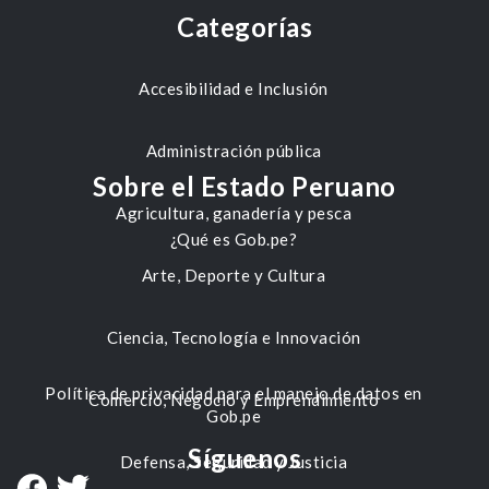
Categorías
Accesibilidad e Inclusión
Administración pública
Sobre el Estado Peruano
Agricultura, ganadería y pesca
¿Qué es Gob.pe?
Arte, Deporte y Cultura
Ciencia, Tecnología e Innovación
Política de privacidad para el manejo de datos en
Comercio, Negocio y Emprendimiento
Gob.pe
Síguenos
Defensa, Seguridad y Justicia