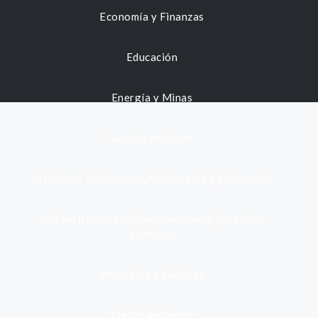
Economía y Finanzas
Educación
Energía y Minas
Gestión municipal
Identidad, Nacimiento, Matrimonio y Defunción
Infraestructura, Comunicaciones y Servicios
Públicos
Inmuebles y Vivienda
Medio Ambiente