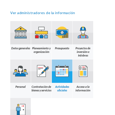
Ver administradores de la información
Datos generales
Planeamiento y
Presupuesto
Proyectos de
organización
inversión e
Infobras
Personal
Contratación de
Actividades
Acceso a la
bienes y servicios
oficiales
información