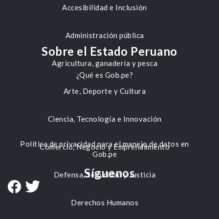
Accesibilidad e Inclusión
Administración pública
Sobre el Estado Peruano
Agricultura, ganadería y pesca
¿Qué es Gob.pe?
Arte, Deporte y Cultura
Ciencia, Tecnología e Innovación
Política de privacidad para el manejo de datos en
Comercio, Negocio y Emprendimiento
Gob.pe
Síguenos
Defensa, Seguridad y Justicia
Derechos Humanos