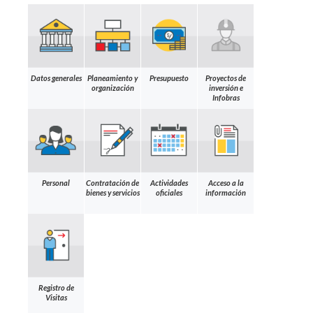
Datos generales
Planeamiento y
Presupuesto
Proyectos de
organización
inversión e
Infobras
Personal
Contratación de
Actividades
Acceso a la
bienes y servicios
oficiales
información
Registro de
Visitas