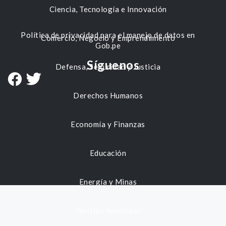
Ciencia, Tecnología e Innovación
Política de privacidad para el manejo de datos en
Comercio, Negocio y Emprendimiento
Gob.pe
Síguenos
Defensa, Seguridad y Justicia
Derechos Humanos
Economía y Finanzas
Educación
Energía y Minas
Gestión municipal