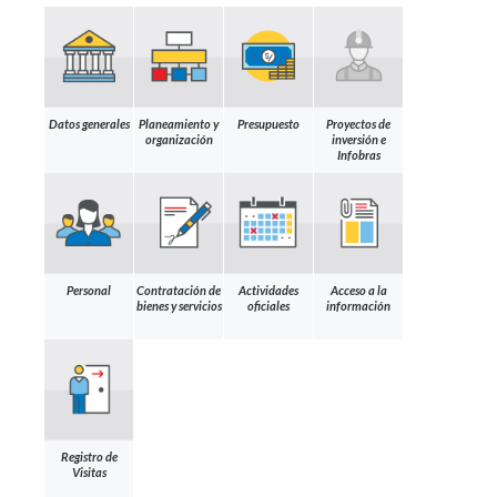
Datos generales
Planeamiento y
Presupuesto
Proyectos de
organización
inversión e
Infobras
Personal
Contratación de
Actividades
Acceso a la
bienes y servicios
oficiales
información
Registro de
Visitas