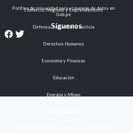
Política de privacidad para el manejo de datos en
Comercio, Negocio y Emprendimiento
Gob.pe
Síguenos
Defensa, Seguridad y Justicia
Derechos Humanos
Economía y Finanzas
Educación
Energía y Minas
Gestión municipal
Identidad, Nacimiento, Matrimonio y Defunción