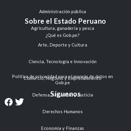
Administración pública
Sobre el Estado Peruano
Agricultura, ganadería y pesca
¿Qué es Gob.pe?
Arte, Deporte y Cultura
Ciencia, Tecnología e Innovación
Política de privacidad para el manejo de datos en
Comercio, Negocio y Emprendimiento
Gob.pe
Síguenos
Defensa, Seguridad y Justicia
Derechos Humanos
Economía y Finanzas