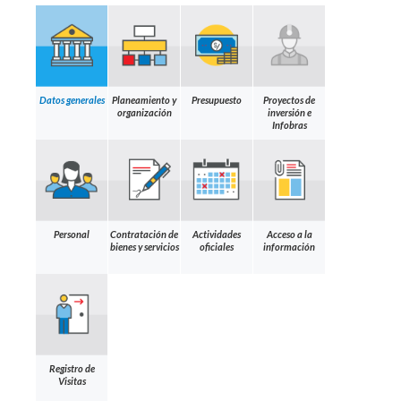
Datos generales
Planeamiento y
Presupuesto
Proyectos de
organización
inversión e
Infobras
Personal
Contratación de
Actividades
Acceso a la
bienes y servicios
oficiales
información
Registro de
Visitas