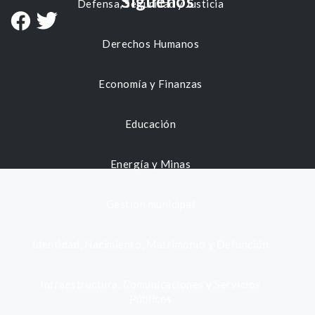
Síguenos
Defensa, Seguridad y Justicia
Derechos Humanos
Economía y Finanzas
Educación
Energía y Minas
Gestión municipal
Identidad, Nacimiento, Matrimonio y Defunción
Infraestructura, Comunicaciones y Servicios
Públicos