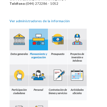
Teléfono:
(044) 272286 - 1052
Ver administradores de la información
Datos generales
Planeamiento y
Presupuesto
Proyectos de
organización
inversión e
Infobras
Participación
Personal
Contratación de
Actividades
ciudadana
bienes y servicios
oficiales