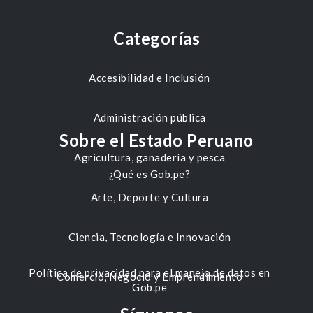
Categorías
Accesibilidad e Inclusión
Administración pública
Sobre el Estado Peruano
Agricultura, ganadería y pesca
¿Qué es Gob.pe?
Arte, Deporte y Cultura
Ciencia, Tecnología e Innovación
Política de privacidad para el manejo de datos en
Comercio, Negocio y Emprendimiento
Gob.pe