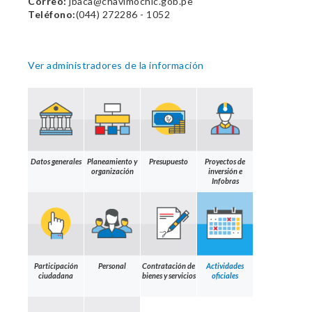
Correo:
jbaca@chavimochic.gob.pe
Teléfono:
(044) 272286 - 1052
Ver administradores de la información
Datos generales
Planeamiento y
Presupuesto
Proyectos de
organización
inversión e
Infobras
Participación
Personal
Contratación de
Actividades
ciudadana
bienes y servicios
oficiales