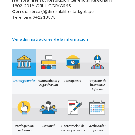
1902-2019-GRLL-GGR/GRSS
Correo:
rbreasj@diresalalibertad.gob.pe
Teléfono:
942218878
Ver administradores de la información
Datos generales
Planeamiento y
Presupuesto
Proyectos de
organización
inversión e
Infobras
Participación
Personal
Contratación de
Actividades
ciudadana
bienes y servicios
oficiales