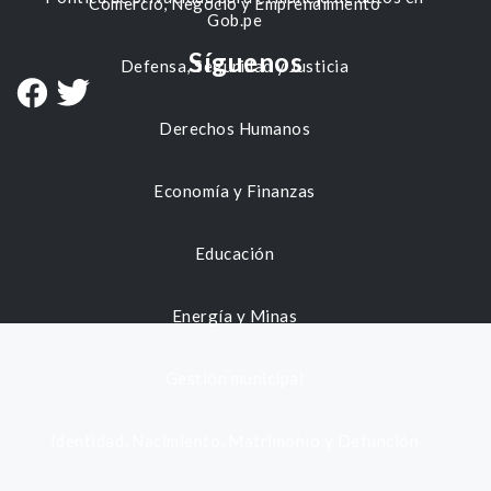
Comercio, Negocio y Emprendimiento
Gob.pe
Síguenos
Defensa, Seguridad y Justicia
Derechos Humanos
Economía y Finanzas
Educación
Energía y Minas
Gestión municipal
Identidad, Nacimiento, Matrimonio y Defunción