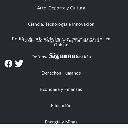
Arte, Deporte y Cultura
Ciencia, Tecnología e Innovación
Política de privacidad para el manejo de datos en
Comercio, Negocio y Emprendimiento
Gob.pe
Síguenos
Defensa, Seguridad y Justicia
Derechos Humanos
Economía y Finanzas
Educación
Energía y Minas