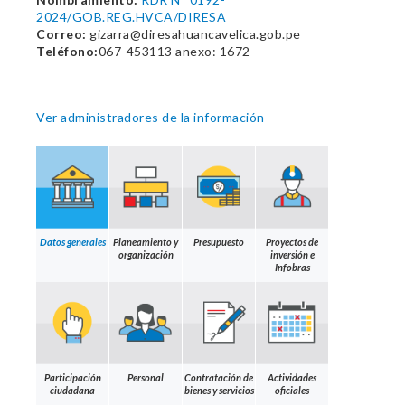
2024/GOB.REG.HVCA/DIRESA
Correo:
gizarra@diresahuancavelica.gob.pe
Teléfono:
067-453113 anexo: 1672
Ver administradores de la información
Datos generales
Planeamiento y
Presupuesto
Proyectos de
organización
inversión e
Infobras
Participación
Personal
Contratación de
Actividades
ciudadana
bienes y servicios
oficiales