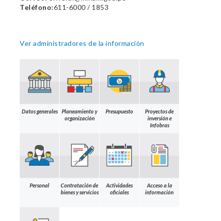
Teléfono:
611-6000 / 1853
Ver administradores de la información
Datos generales
Planeamiento y
Presupuesto
Proyectos de
organización
inversión e
Infobras
Personal
Contratación de
Actividades
Acceso a la
bienes y servicios
oficiales
información