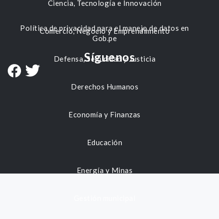
Ciencia, Tecnología e Innovación
Política de privacidad para el manejo de datos en
Comercio, Negocio y Emprendimiento
Gob.pe
Síguenos
Defensa, Seguridad y Justicia
Derechos Humanos
Economía y Finanzas
Educación
Energía y Minas
Gestión municipal