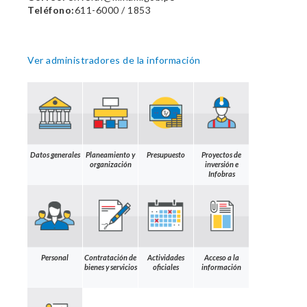
Teléfono:
611-6000 / 1853
Ver administradores de la información
Datos generales
Planeamiento y
Presupuesto
Proyectos de
organización
inversión e
Infobras
Personal
Contratación de
Actividades
Acceso a la
bienes y servicios
oficiales
información