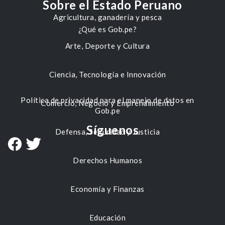
Sobre el Estado Peruano
Agricultura, ganadería y pesca
¿Qué es Gob.pe?
Arte, Deporte y Cultura
Ciencia, Tecnología e Innovación
Política de privacidad para el manejo de datos en
Comercio, Negocio y Emprendimiento
Gob.pe
Síguenos
Defensa, Seguridad y Justicia
Derechos Humanos
Economía y Finanzas
Educación