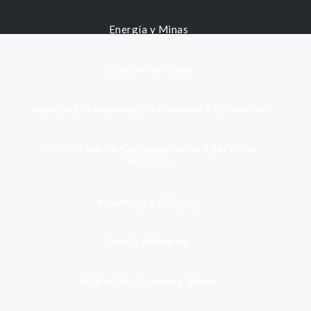
Energía y Minas
Gestión municipal
Identidad, Nacimiento, Matrimonio y Defunción
Infraestructura, Comunicaciones y Servicios
Públicos
Inmuebles y Vivienda
Medio Ambiente
Migración, Turismo y Viajes