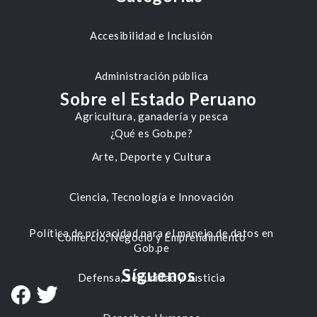
Accesibilidad e Inclusión
Administración pública
Sobre el Estado Peruano
Agricultura, ganadería y pesca
¿Qué es Gob.pe?
Arte, Deporte y Cultura
Ciencia, Tecnología e Innovación
Política de privacidad para el manejo de datos en
Comercio, Negocio y Emprendimiento
Gob.pe
Síguenos
Defensa, Seguridad y Justicia