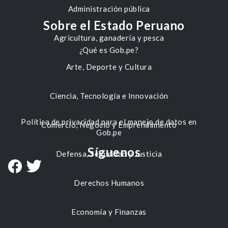
Administración pública
Sobre el Estado Peruano
Agricultura, ganadería y pesca
¿Qué es Gob.pe?
Arte, Deporte y Cultura
Ciencia, Tecnología e Innovación
Política de privacidad para el manejo de datos en
Comercio, Negocio y Emprendimiento
Gob.pe
Síguenos
Defensa, Seguridad y Justicia
Derechos Humanos
Economía y Finanzas