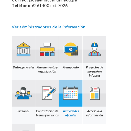
Teléfono:
6261400 ext 7026
Ver administradores de la información
Datos generales
Planeamiento y
Presupuesto
Proyectos de
organización
inversión e
Infobras
Personal
Contratación de
Actividades
Acceso a la
bienes y servicios
oficiales
información