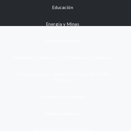
Educación
Energía y Minas
Gestión municipal
Identidad, Nacimiento, Matrimonio y Defunción
Infraestructura, Comunicaciones y Servicios
Públicos
Inmuebles y Vivienda
Medio Ambiente
Migración, Turismo y Viajes