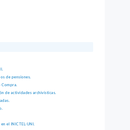
I.
os de pensiones.
e Compra.
 de actividades archivísticas.
adas.
o.
en el INICTEL-UNI.