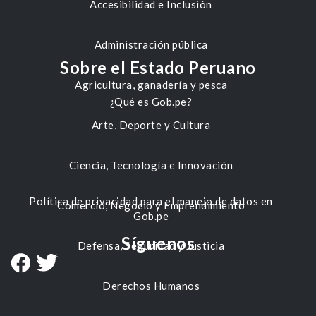
Accesibilidad e Inclusión
Administración pública
Sobre el Estado Peruano
Agricultura, ganadería y pesca
¿Qué es Gob.pe?
Arte, Deporte y Cultura
Ciencia, Tecnología e Innovación
Política de privacidad para el manejo de datos en
Comercio, Negocio y Emprendimiento
Gob.pe
Síguenos
Defensa, Seguridad y Justicia
Derechos Humanos