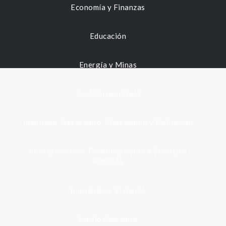
Economía y Finanzas
Educación
Energía y Minas
Gestión municipal
Identidad, Nacimiento, Matrimonio y Defunción
Infraestructura, Comunicaciones y Servicios
Públicos
Inmuebles y Vivienda
Medio Ambiente