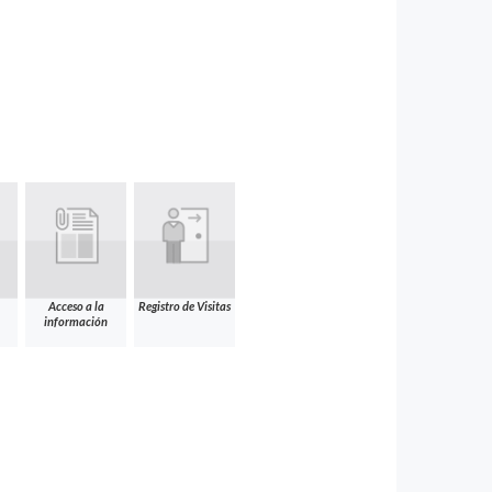
Acceso a la
Registro de Visitas
información