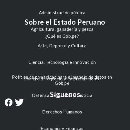
Administración pública
Sobre el Estado Peruano
Agricultura, ganadería y pesca
¿Qué es Gob.pe?
Arte, Deporte y Cultura
Ciencia, Tecnología e Innovación
Política de privacidad para el manejo de datos en
Comercio, Negocio y Emprendimiento
Gob.pe
Síguenos
Defensa, Seguridad y Justicia
Derechos Humanos
Economía y Finanzas