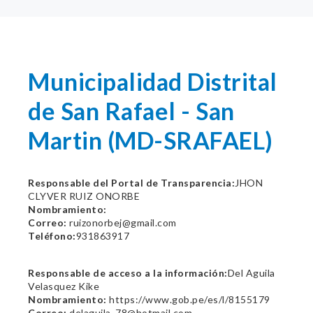
Municipalidad Distrital
de San Rafael - San
Martin (MD-SRAFAEL)
Responsable del Portal de Transparencia:
JHON
CLYVER RUIZ ONORBE
Nombramiento:
Correo:
ruizonorbej@gmail.com
Teléfono:
931863917
Responsable de acceso a la información:
Del Aguila
Velasquez Kike
Nombramiento:
https://www.gob.pe/es/l/8155179
Correo:
delaguila_78@hotmail.com