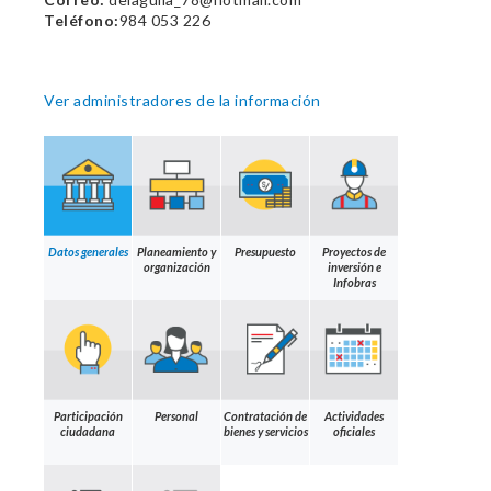
Teléfono:
984 053 226
Ver administradores de la información
Datos generales
Planeamiento y
Presupuesto
Proyectos de
organización
inversión e
Infobras
Participación
Personal
Contratación de
Actividades
ciudadana
bienes y servicios
oficiales