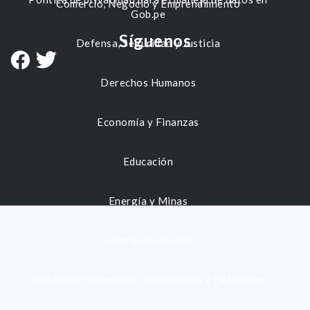
Comercio, Negocio y Emprendimiento
Gob.pe
Síguenos
Defensa, Seguridad y Justicia
Derechos Humanos
Economía y Finanzas
Educación
Energía y Minas
Gestión municipal
Identidad, Nacimiento, Matrimonio y Defunción