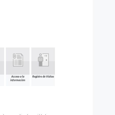
Acceso a la
Registro de Visitas
información