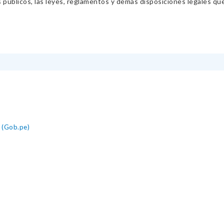
s públicos, las leyes, reglamentos y demás disposiciones legales qu
o (Gob.pe)