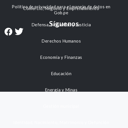
Política de privacidad para el manejo de datos en
Comercio, Negocio y Emprendimiento
Gob.pe
Síguenos
Defensa, Seguridad y Justicia
Derechos Humanos
Economía y Finanzas
Educación
Energía y Minas
Gestión municipal
Identidad, Nacimiento, Matrimonio y Defunción