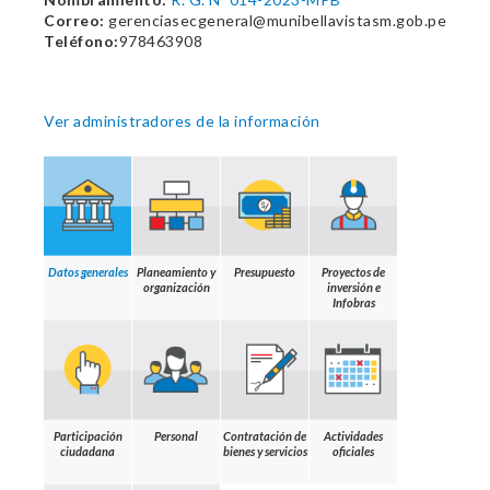
Correo:
gerenciasecgeneral@munibellavistasm.gob.pe
Teléfono:
978463908
Ver administradores de la información
Datos generales
Planeamiento y
Presupuesto
Proyectos de
organización
inversión e
Infobras
Participación
Personal
Contratación de
Actividades
ciudadana
bienes y servicios
oficiales