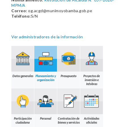
MPM/A
Correo:
og.acgd@munimoyobamba.gob.pe
Teléfono:
S/N
Ver administradores de la información
Datos generales
Planeamiento y
Presupuesto
Proyectos de
organización
inversión e
Infobras
Participación
Personal
Contratación de
Actividades
ciudadana
bienes y servicios
oficiales