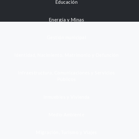
Educación
Energía y Minas
Gestión municipal
Identidad, Nacimiento, Matrimonio y Defunción
Infraestructura, Comunicaciones y Servicios
Públicos
Inmuebles y Vivienda
Medio Ambiente
Migración, Turismo y Viajes