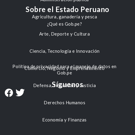
Sobre el Estado Peruano
Agricultura, ganadería y pesca
¿Qué es Gob.pe?
Arte, Deporte y Cultura
Ciencia, Tecnología e Innovación
Política de privacidad para el manejo de datos en
Comercio, Negocio y Emprendimiento
Gob.pe
Síguenos
Defensa, Seguridad y Justicia
Derechos Humanos
Economía y Finanzas