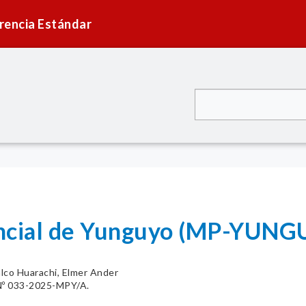
rencia Estándar
incial de Yunguyo (MP-YUN
lco Huarachi, Elmer Ander
 033-2025-MPY/A.