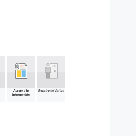
Acceso a la
Registro de Visitas
información