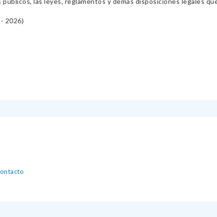
s públicos, las leyes, reglamentos y demás disposiciones legales qu
- 2026)
contacto