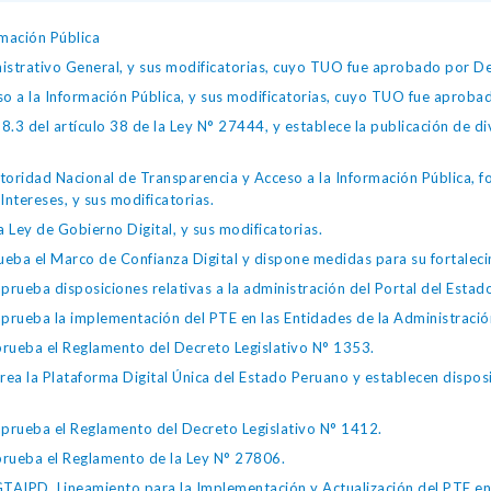
mación Pública
istrativo General, y sus modificatorias, cuyo TUO fue aprobado por
so a la Información Pública, y sus modificatorias, cuyo TUO fue apro
.3 del artículo 38 de la Ley N° 27444, y establece la publicación de div
toridad Nacional de Transparencia y Acceso a la Información Pública, 
Intereses, y sus modificatorias.
 Ley de Gobierno Digital, y sus modificatorias.
ba el Marco de Confianza Digital y dispone medidas para su fortalecim
eba disposiciones relativas a la administración del Portal del Estad
eba la implementación del PTE en las Entidades de la Administración
ueba el Reglamento del Decreto Legislativo N° 1353.
la Plataforma Digital Única del Estado Peruano y establecen disposic
ueba el Reglamento del Decreto Legislativo N° 1412.
ueba el Reglamento de la Ley N° 27806.
IPD, Lineamiento para la Implementación y Actualización del PTE en l