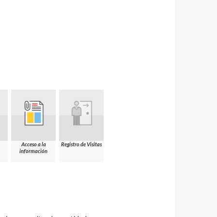
Acceso a la
Registro de Visitas
información