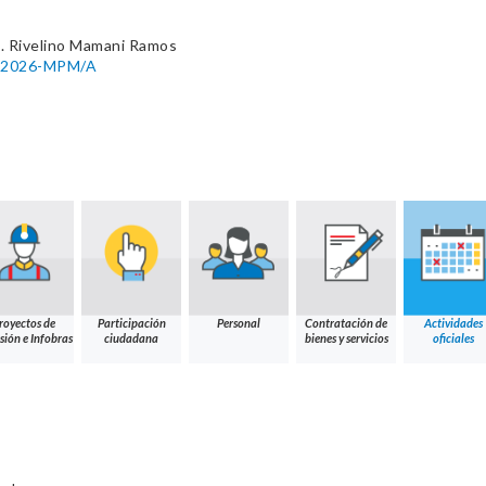
. Rivelino Mamani Ramos
90-2026-MPM/A
royectos de
Participación
Personal
Contratación de
Actividades
sión e Infobras
ciudadana
bienes y servicios
oficiales