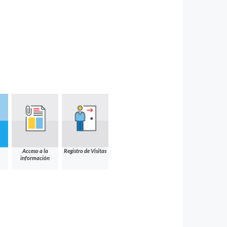
Acceso a la
Registro de Visitas
información