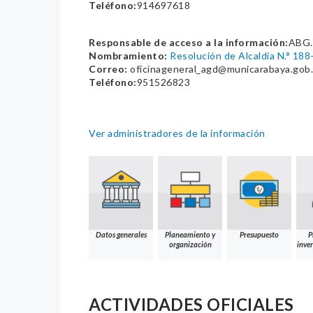
Teléfono:
914697618
Responsable de acceso a la información:
ABG.
Nombramiento:
Resolución de Alcaldía N.° 1
Correo:
oficinageneral_agd@municarabaya.gob
Teléfono:
951526823
Ver administradores de la información
Datos generales
Planeamiento y
Presupuesto
P
organización
inver
ACTIVIDADES OFICIALES