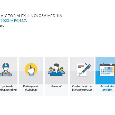
 VICTOR ALEX HINOJOSA MEDINA
88-2023-MPC-M/A
.pe
royectos de
Participación
Personal
Contratación de
Actividades
sión e Infobras
ciudadana
bienes y servicios
oficiales