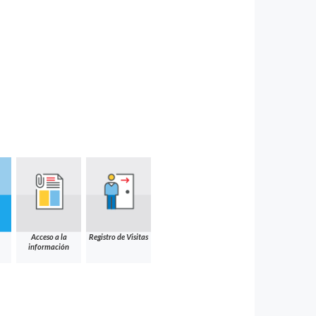
Acceso a la
Registro de Visitas
información