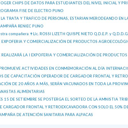
OGER CHIPS DE DATOS PARA ESTUDIANTES DEL NIVEL INICIAL Y P
PROGRAMA FISE DE ELECTRO PUNO
 LA TRATA Y TRAFICO DE PERSONAS, ESTARIAN MERODEANDO EN L
 CAMPAÑA RENIEC PUNO
uestra compañera ✝️Lic. ROSSI LIZETH QUISPE NIETO Q.D.E.P. y Q.D.D.
Á LA I EXPOFERIA Y COMERCIALIZACIÓN DE PRODUCTOS AGROECOLÓG
ES SE REALIZARÁ LA I EXPOFERIA Y COMERCIALIZACIÓN DE PRODUC
YA PROMUEVE ACTIVIDADES EN CONMEMORACIÓN AL DÍA INTERNAC
 CURSOS DE CAPACITACIÓN OPERADOR DE CARGADOR FRONTAL Y RET
BLACIÓN DE 20 AÑOS A MÁS, SERÁN VACUNADOS EN TODA LA PROVI
ANASTAS ALIMENTARIAS
LES 15 DE SETIEMBRE SE POSTERGA EL SORTEO DE LA AMNISTIA TRI
E CARGADOR FRONTAL Y RETROEXCAVADORA CON SOLO EL 50% D
AMPAÑA DE ATENCIÓN SANITARIA PARA ALPACAS